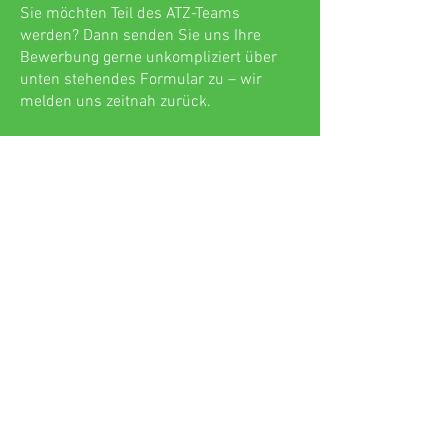
Sie möchten Teil des ATZ-Teams
werden? Dann senden Sie uns Ihre
Bewerbung gerne unkompliziert über
unten stehendes Formular zu – wir
melden uns zeitnah zurück.
Autonomie Therapiezentrum
Aschaffenburg (ATZ)
Würzburger Str. 172 · 63743
Aschaffenburg
Telefon: 06021 5841717
Autonomie Therapiezentrum
Aschaffenburg ( ATZ )
Physiotherapie, Ergotherapie und