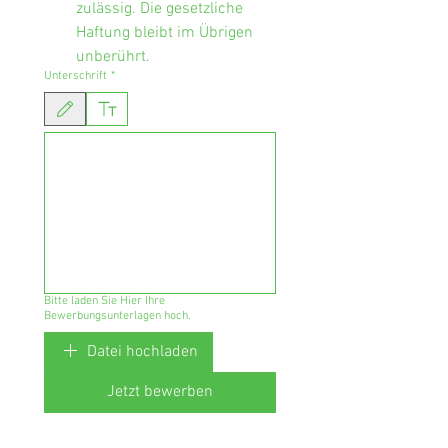
zulässig. Die gesetzliche 
Haftung bleibt im Übrigen 
unberührt.
Unterschrift
*
Zeichenmodus ausgewählt. Zum Zeichnen ist eine Maus oder ein Tastaturfeld erforderlich.
Bitte laden Sie Hier Ihre
Bewerbungsunterlagen hoch.
Datei hochladen
Jetzt bewerben