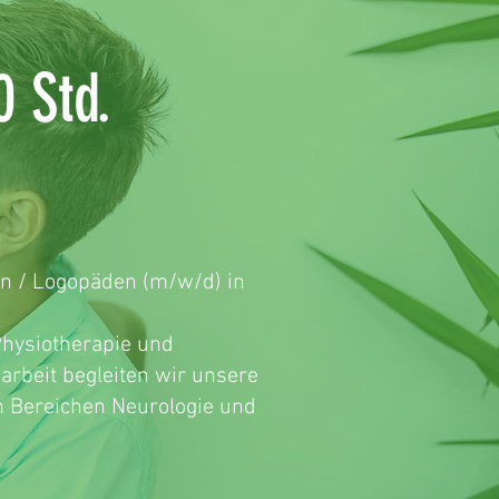
 Std.
n / Logopäden (m/w/d) in
Physiotherapie und
rbeit begleiten wir unsere
en Bereichen Neurologie und