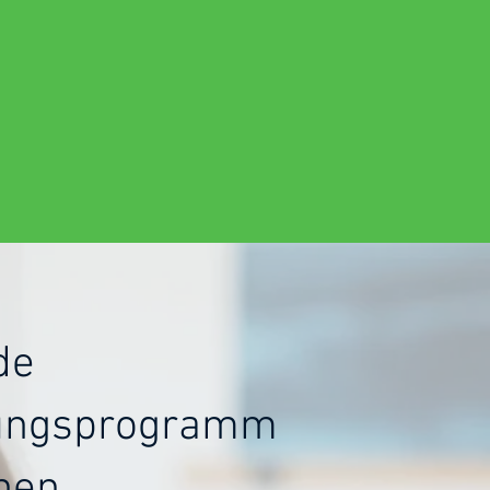
de
ungsprogramm
nen