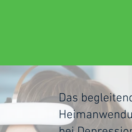
Das begleiten
Heimanwend
bei Depressio