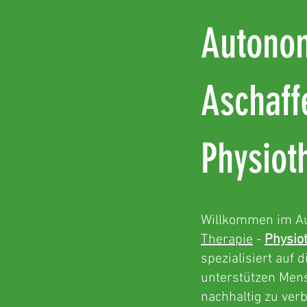
Autono
Aschaff
Physiot
Willkommen im Au
Therapie
-
Physio
spezialisiert auf
d
unterstützen Mens
nachhaltig zu ver