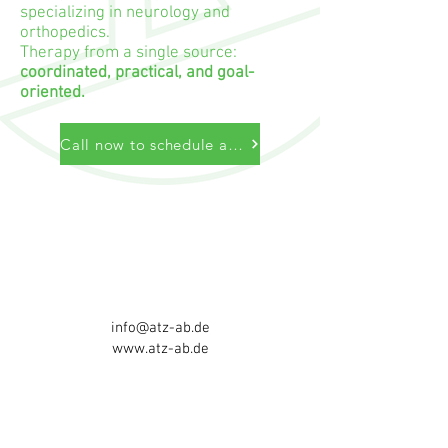
specializing in neurology and
orthopedics.
Therapy from a single source:
coordinated, practical, and goal-
oriented.
Call now to schedule an appointment
Autonomy Therapy Center Aschaffenburg
B. Stritzinger & D. Ramming GbR
Würzburger Str. 172
63743 Aschaffenburg
Tel:
06021 - 5841717
info@atz-ab.de
www.atz-ab.de