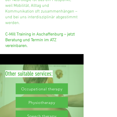
der Neurologie ist das ein Pluspunkt,
weil Mobilität, Alltag und
Kommunikation oft zusammenhängen –
und bei uns interdisziplinär abgestimmt
werden.
C-Mill Training in Aschaffenburg – jetzt
Beratung und Termin im ATZ
vereinbaren.
Other suitable services:
Occupational therapy
Physiotherapy
Speech therapy