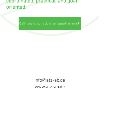
coordinated, practical, and goal-
oriented.
Call now to schedule an appointment
Autonomy Therapy Center Aschaffenburg
B. Stritzinger & D. Ramming GbR
Würzburger Str. 172
63743 Aschaffenburg
Tel:
06021 - 5841717
info@atz-ab.de
www.atz-ab.de
Telephone consultation hours:
Mon-Thurs 8am - 4pm
Friday 8am - 3pm
otherwise AB