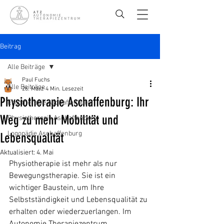
Beitrag
Alle Beiträge
Paul Fuchs
Alle Beiträge
26. März
4 Min. Lesezeit
Physiotherapie Aschaffenburg: Ihr
Ergotherapie Aschaffenburg
Weg zu mehr Mobilität und
Physiotherapie Aschaffenburg
Logopädie Aschaffenburg
Lebensqualität
Aktualisiert:
4. Mai
Physiotherapie ist mehr als nur 
Bewegungstherapie. Sie ist ein 
wichtiger Baustein, um Ihre 
Selbstständigkeit und Lebensqualität zu 
erhalten oder wiederzuerlangen. Im 