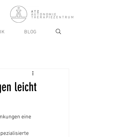
IK
BLOG
en leicht
änkungen eine 
ezialisierte 