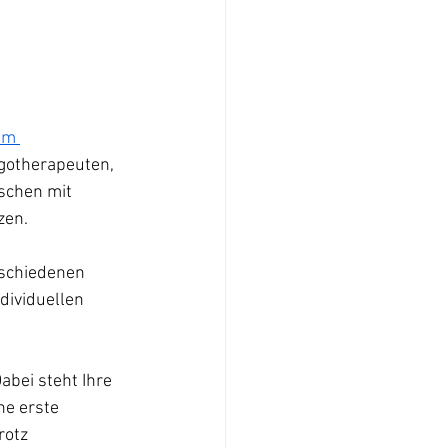
um 
rgotherapeuten, 
schen mit 
zen.
schiedenen 
dividuellen 
abei steht Ihre 
e erste 
rotz 