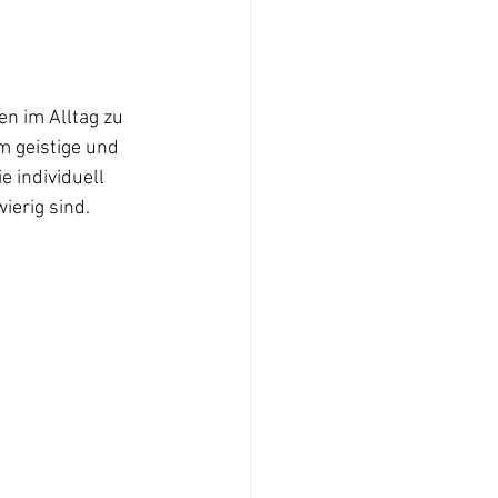
en im Alltag zu 
m geistige und 
 individuell 
erig sind. 