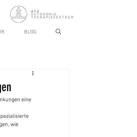
IK
BLOG
gen
änkungen eine 
ezialisierte 
gen, wie 