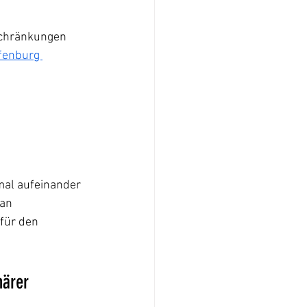
schränkungen 
fenburg 
al aufeinander 
an 
für den 
närer 