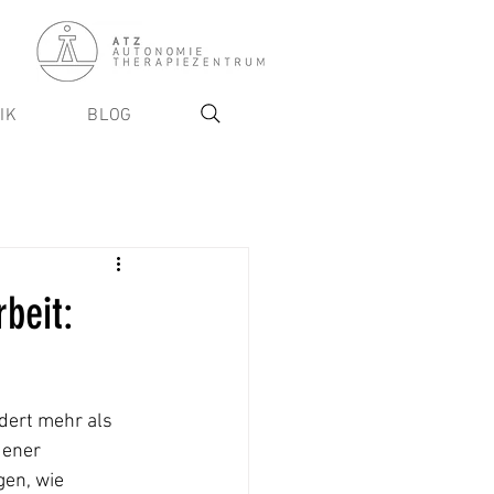
IK
BLOG
beit:
ert mehr als 
dener 
en, wie 