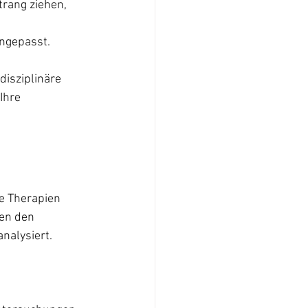
trang ziehen, 
angepasst.
disziplinäre 
Ihre 
ne Therapien 
en den 
nalysiert.